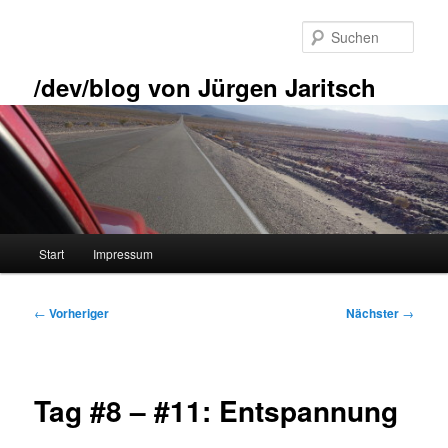
Zum
primären
Such
Inhalt
springen
/dev/blog von Jürgen Jaritsch
Hauptmenü
Start
Impressum
Beitragsnavigation
←
Vorheriger
Nächster
→
Tag #8 – #11: Entspannung