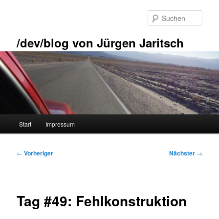
Zum
primären
Such
Inhalt
springen
/dev/blog von Jürgen Jaritsch
Hauptmenü
Start
Impressum
Beitragsnavigation
←
Vorheriger
Nächster
→
Tag #49: Fehlkonstruktion