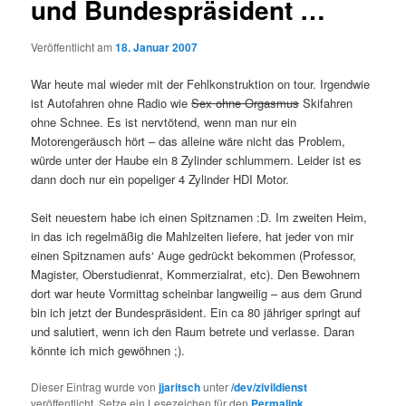
und Bundespräsident …
Veröffentlicht am
18. Januar 2007
War heute mal wieder mit der Fehlkonstruktion on tour. Irgendwie
ist Autofahren ohne Radio wie
Sex ohne Orgasmus
Skifahren
ohne Schnee. Es ist nervtötend, wenn man nur ein
Motorengeräusch hört – das alleine wäre nicht das Problem,
würde unter der Haube ein 8 Zylinder schlummern. Leider ist es
dann doch nur ein popeliger 4 Zylinder HDI Motor.
Seit neuestem habe ich einen Spitznamen :D. Im zweiten Heim,
in das ich regelmäßig die Mahlzeiten liefere, hat jeder von mir
einen Spitznamen aufs‘ Auge gedrückt bekommen (Professor,
Magister, Oberstudienrat, Kommerzialrat, etc). Den Bewohnern
dort war heute Vormittag scheinbar langweilig – aus dem Grund
bin ich jetzt der Bundespräsident. Ein ca 80 jähriger springt auf
und salutiert, wenn ich den Raum betrete und verlasse. Daran
könnte ich mich gewöhnen ;).
Dieser Eintrag wurde von
jjaritsch
unter
/dev/zivildienst
veröffentlicht. Setze ein Lesezeichen für den
Permalink
.