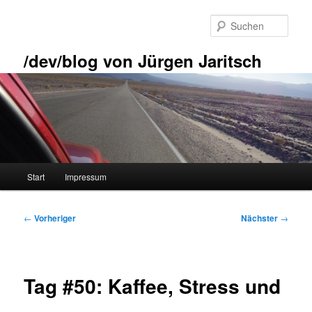
Zum
primären
Such
Inhalt
springen
/dev/blog von Jürgen Jaritsch
Hauptmenü
Start
Impressum
Beitragsnavigation
←
Vorheriger
Nächster
→
Tag #50: Kaffee, Stress und