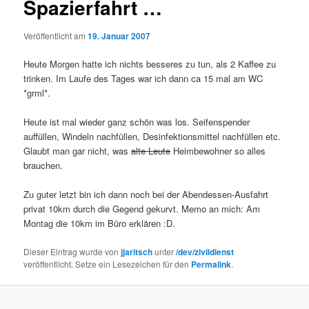
Spazierfahrt …
Veröffentlicht am
19. Januar 2007
Heute Morgen hatte ich nichts besseres zu tun, als 2 Kaffee zu
trinken. Im Laufe des Tages war ich dann ca 15 mal am WC
*grml*.
Heute ist mal wieder ganz schön was los. Seifenspender
auffüllen, Windeln nachfüllen, Desinfektionsmittel nachfüllen etc.
Glaubt man gar nicht, was
alte Leute
Heimbewohner so alles
brauchen.
Zu guter letzt bin ich dann noch bei der Abendessen-Ausfahrt
privat 10km durch die Gegend gekurvt. Memo an mich: Am
Montag die 10km im Büro erklären :D.
Dieser Eintrag wurde von
jjaritsch
unter
/dev/zivildienst
veröffentlicht. Setze ein Lesezeichen für den
Permalink
.