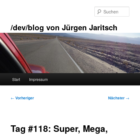
Zum
primären
Such
Inhalt
springen
/dev/blog von Jürgen Jaritsch
Hauptmenü
Start
Impressum
Beitragsnavigation
←
Vorheriger
Nächster
→
Tag #118: Super, Mega,