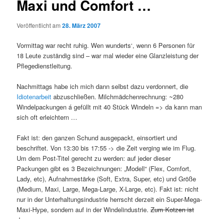
Maxi und Comfort …
Veröffentlicht am
28. März 2007
Vormittag war recht ruhig. Wen wunderts‘, wenn 6 Personen für
18 Leute zuständig sind – war mal wieder eine Glanzleistung der
Pflegedienstleitung.
Nachmittags habe ich mich dann selbst dazu verdonnert, die
Idiotenarbeit
abzuschließen. Milchmädchenrechnung: ~280
Windelpackungen á gefüllt mit 40 Stück Windeln => da kann man
sich oft erleichtern …
Fakt ist: den ganzen Schund ausgepackt, einsortiert und
beschriftet. Von 13:30 bis 17:55 -> die Zeit verging wie im Flug.
Um dem Post-Titel gerecht zu werden: auf jeder dieser
Packungen gibt es 3 Bezeichnungen: „Modell“ (Flex, Comfort,
Lady, etc), Aufnahmestärke (Soft, Extra, Super, etc) und Größe
(Medium, Maxi, Large, Mega-Large, X-Large, etc). Fakt ist: nicht
nur in der Unterhaltungsindustrie herrscht derzeit ein Super-Mega-
Maxi-Hype, sondern auf in der Windelindustrie.
Zum Kotzen ist