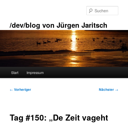
Zum
primären
Such
Inhalt
springen
/dev/blog von Jürgen Jaritsch
Hauptmenü
Start
Impressum
Beitragsnavigation
←
Vorheriger
Nächster
→
Tag #150: „De Zeit vageht