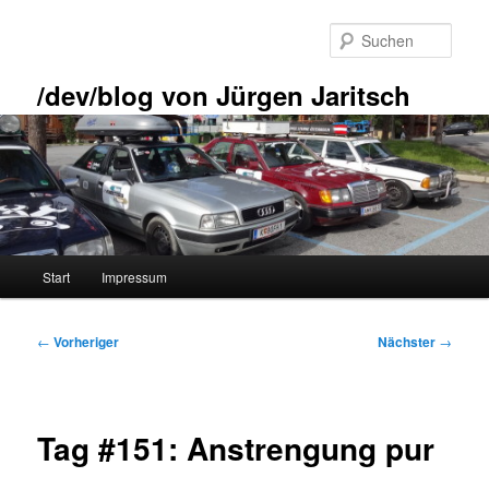
Zum
primären
Such
Inhalt
springen
/dev/blog von Jürgen Jaritsch
Hauptmenü
Start
Impressum
Beitragsnavigation
←
Vorheriger
Nächster
→
Tag #151: Anstrengung pur