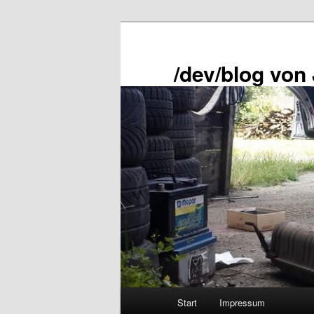
Zum
primären
Inhalt
/dev/blog von
springen
Hauptmenü
Start
Impressum