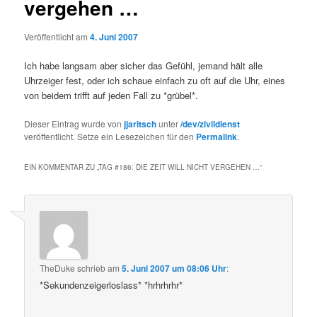
vergehen …
Veröffentlicht am
4. Juni 2007
Ich habe langsam aber sicher das Gefühl, jemand hält alle
Uhrzeiger fest, oder ich schaue einfach zu oft auf die Uhr, eines
von beidem trifft auf jeden Fall zu *grübel*.
Dieser Eintrag wurde von
jjaritsch
unter
/dev/zivildienst
veröffentlicht. Setze ein Lesezeichen für den
Permalink
.
EIN KOMMENTAR ZU „
TAG #186: DIE ZEIT WILL NICHT VERGEHEN …
“
TheDuke
schrieb
am
5. Juni 2007 um 08:06 Uhr
:
*Sekundenzeigerloslass* *hrhrhrhr*