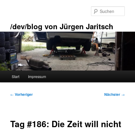
Zum
primären
Such
Inhalt
springen
/dev/blog von Jürgen Jaritsch
Hauptmenü
Start
Impressum
Beitragsnavigation
←
Vorheriger
Nächster
→
Tag #186: Die Zeit will nicht