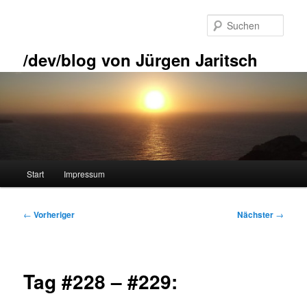
Zum
primären
Such
Inhalt
springen
/dev/blog von Jürgen Jaritsch
Hauptmenü
Start
Impressum
Beitragsnavigation
←
Vorheriger
Nächster
→
Tag #228 – #229: