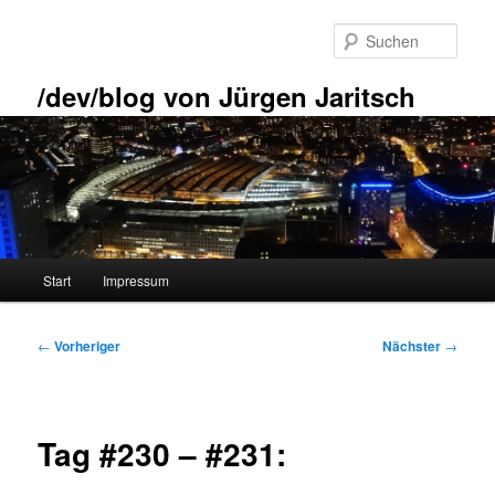
Zum
primären
Such
Inhalt
springen
/dev/blog von Jürgen Jaritsch
Hauptmenü
Start
Impressum
Beitragsnavigation
←
Vorheriger
Nächster
→
Tag #230 – #231: