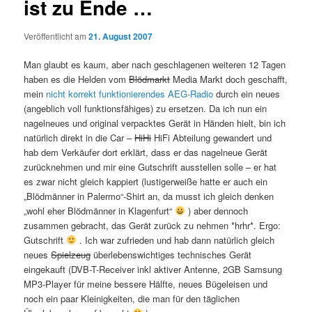
ist zu Ende …
Veröffentlicht am
21. August 2007
Man glaubt es kaum, aber nach geschlagenen weiteren 12 Tagen
haben es die Helden vom
Blödmarkt
Media Markt doch geschafft,
mein
nicht korrekt funktionierendes AEG-Radio
durch ein neues
(angeblich voll funktionsfähiges) zu ersetzen. Da ich nun ein
nagelneues und original verpacktes Gerät in Händen hielt, bin ich
natürlich direkt in die Car –
HiHi
HiFi Abteilung gewandert und
hab dem Verkäufer dort erklärt, dass er das nagelneue Gerät
zurücknehmen und mir eine Gutschrift ausstellen solle – er hat
es zwar nicht gleich kappiert (lustigerweiße hatte er auch ein
„Blödmänner in Palermo“-Shirt an, da musst ich gleich denken
„wohl eher Blödmänner in Klagenfurt“
) aber dennoch
zusammen gebracht, das Gerät zurück zu nehmen *hrhr*. Ergo:
Gutschrift
. Ich war zufrieden und hab dann natürlich gleich
neues
Spielzeug
überlebenswichtiges technisches Gerät
eingekauft (DVB-T-Receiver inkl aktiver Antenne, 2GB Samsung
MP3-Player für meine bessere Hälfte, neues Bügeleisen und
noch ein paar Kleinigkeiten, die man für den täglichen