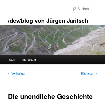
Zum
primären
Such
Inhalt
springen
/dev/blog von Jürgen Jaritsch
Hauptmenü
Start
Impressum
Beitragsnavigation
←
Vorheriger
Nächster
→
Die unendliche Geschichte