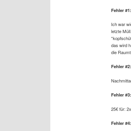
Fehler #1
Ich war wi
letzte Mül
*kopfschüt
das wird h
die Raumt
Fehler #2
Nachmittag
Fehler #3
25€ für: 2
Fehler #4