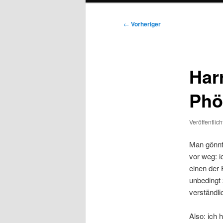
Beitragsnavigation
←
Vorheriger
Har
Phö
Veröffentlic
Man gönnt 
vor weg: i
einen der 
unbedingt 
verständli
Also: ich 