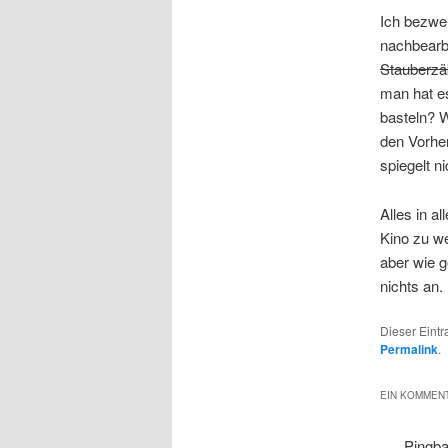
Ich bezwei
nachbearb
Stauberzä
man hat es
basteln? 
den Vorher
spiegelt n
Alles in a
Kino zu we
aber wie g
nichts an.
Dieser Eint
Permalink
.
EIN KOMMENT
Pingb