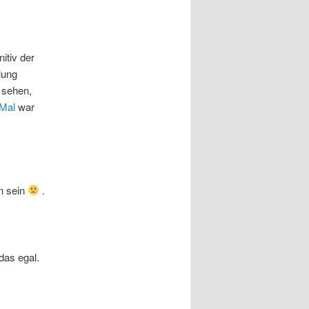
itiv der
lung
g sehen,
 Mal
war
n sein
.
das egal.