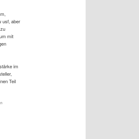
um,
 usf, aber
 zu
aum mit
ugen
tstärke im
eller,
nen Teil
en