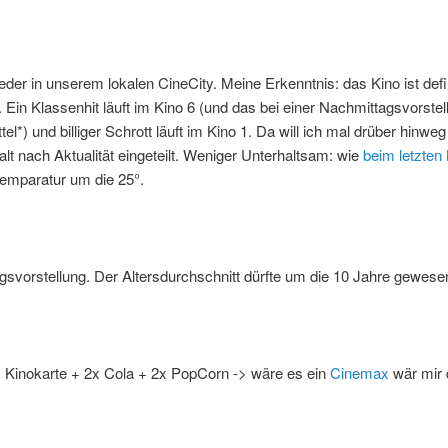
:
eder in unserem lokalen CineCity. Meine Erkenntnis: das Kino ist defin
l. Ein Klassenhit läuft im Kino 6 (und das bei einer Nachmittagsvorstel
tel*) und billiger Schrott läuft im Kino 1. Da will ich mal drüber hinwe
alt nach Aktualität eingeteilt. Weniger Unterhaltsam: wie
beim letzten
emparatur um die 25°.
:
svorstellung. Der Altersdurchschnitt dürfte um die 10 Jahre gewese
:
x Kinokarte + 2x Cola + 2x PopCorn -> wäre es ein
Cinemax
wär mir 
: