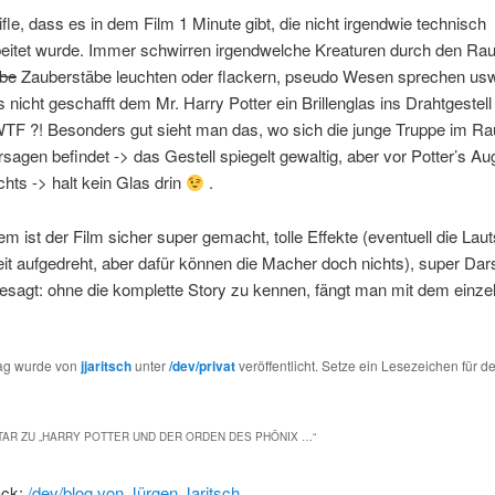
fle, dass es in dem Film 1 Minute gibt, die nicht irgendwie technisch
eitet wurde. Immer schwirren irgendwelche Kreaturen durch den Ra
be
Zauberstäbe leuchten oder flackern, pseudo Wesen sprechen usw
 nicht geschafft dem Mr. Harry Potter ein Brillenglas ins Drahtgestell
WTF ?! Besonders gut sieht man das, wo sich die junge Truppe im R
sagen befindet -> das Gestell spiegelt gewaltig, aber vor Potter’s A
ichts -> halt kein Glas drin
.
llem ist der Film sicher super gemacht, tolle Effekte (eventuell die Lau
it aufgedreht, aber dafür können die Macher doch nichts), super Darst
esagt: ohne die komplette Story zu kennen, fängt man mit dem einzel
rag wurde von
jjaritsch
unter
/dev/privat
veröffentlicht. Setze ein Lesezeichen für d
AR ZU „
HARRY POTTER UND DER ORDEN DES PHÖNIX …
“
ack:
/dev/blog von Jürgen Jaritsch