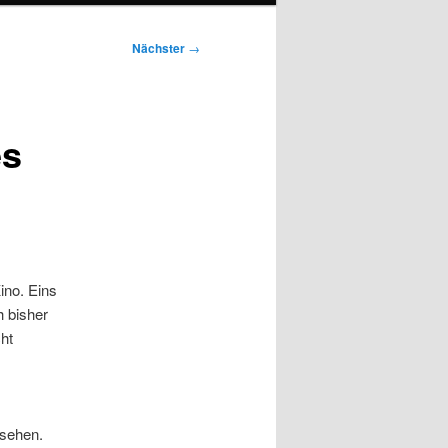
Nächster
→
es
ino. Eins
h bisher
ht
esehen.