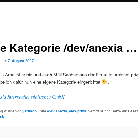
e Kategorie /dev/anexia …
ht am
7. August 2007
ein Arbeitstier bin und auch
Müll
Sachen aus der Firma in meinem priv
be ich dafür nun eine eigene Kategorie eingerichtet
.
xia Internetdienstleistungs GmbH
rag wurde von
jjaritsch
unter
/dev/anexia
,
/dev/privat
veröffentlicht. Setze ein Lese
ink
.