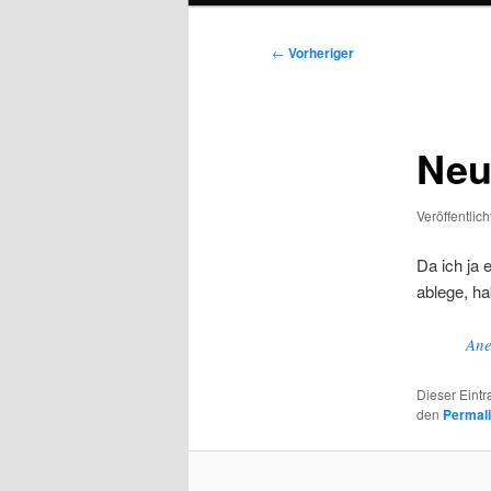
Beitragsnavigation
←
Vorheriger
Neu
Veröffentlic
Da ich ja 
ablege, ha
Ane
Dieser Eint
den
Permal