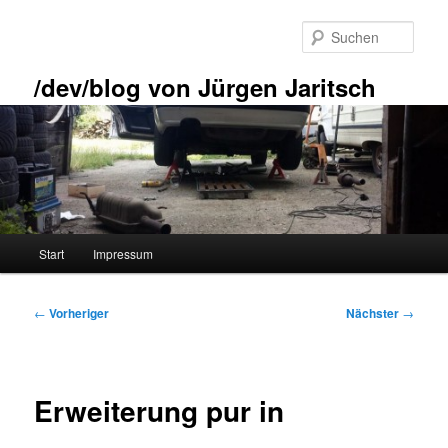
Zum
primären
Such
Inhalt
springen
/dev/blog von Jürgen Jaritsch
Hauptmenü
Start
Impressum
Beitragsnavigation
←
Vorheriger
Nächster
→
Erweiterung pur in