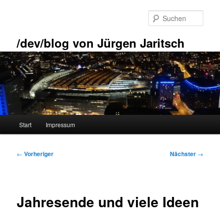
Zum
primären
Such
Inhalt
springen
/dev/blog von Jürgen Jaritsch
Hauptmenü
Start
Impressum
Beitragsnavigation
←
Vorheriger
Nächster
→
Jahresende und viele Ideen