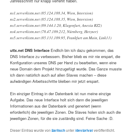
Jahresschnitt nur knapp verfehlt haben.
ns1.serverkistn.net (85.124.188.34, Wien, Interxion)
ns2.serverkistn.net (85.124.188.35, Wien, Interxion)
ns3.serverkistn.net (89.144.1.20, Klagenfurt, Anexia RZ2)
ns4.serverkistn.net (78.47.189.212, Nürnberg, Hetzner)
ns5.serverkistn.net (85.131.189.95, Frankfurt am Main, Link11)
uttx.net DNS Interface
Endlich bin ich dazu gekommen, das
DNS Interface zu verbessern. Bisher blieb es mir nie erspart, die
Konfiguration unseres DNS per Hand zu bearbeiten, wenn eine
neue Domain dem Projekt hinzugefügt wurde. Das Ganze musste
ich dann natürlich auch auf allen Slaves machen – diese
aufwändigen Arbeitsschritte bleiben mir jetzt erspart.
Ein einziger Eintrag in der Datenbank ist nun meine einzige
Aufgabe. Das neue Interface holt sich dann die jeweiligen
Informationen aus der Datenbank und generiert (wenn
erforderlich) die jeweiligen Zonen. Die Slaves holen sich auch die
jeweiligen Zonen, für die sie zuständig sind. Feine Sache :D.
Dieser Eintrag wurde von
jjaritsch
unter
/dev/privat
veröffentlicht.