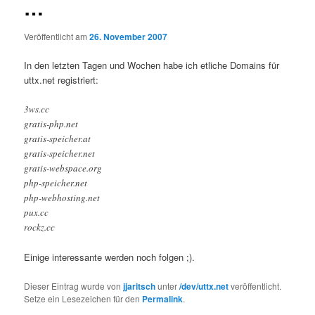
…
Veröffentlicht am
26. November 2007
In den letzten Tagen und Wochen habe ich etliche Domains für
uttx.net registriert:
3ws.cc
gratis-php.net
gratis-speicher.at
gratis-speicher.net
gratis-webspace.org
php-speicher.net
php-webhosting.net
pux.cc
rockz.cc
Einige interessante werden noch folgen ;).
Dieser Eintrag wurde von
jjaritsch
unter
/dev/uttx.net
veröffentlicht.
Setze ein Lesezeichen für den
Permalink
.