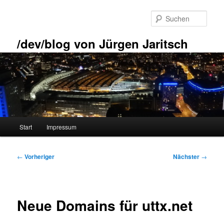
Zum
primären
Such
Inhalt
springen
/dev/blog von Jürgen Jaritsch
Hauptmenü
Start
Impressum
Beitragsnavigation
←
Vorheriger
Nächster
→
Neue Domains für uttx.net