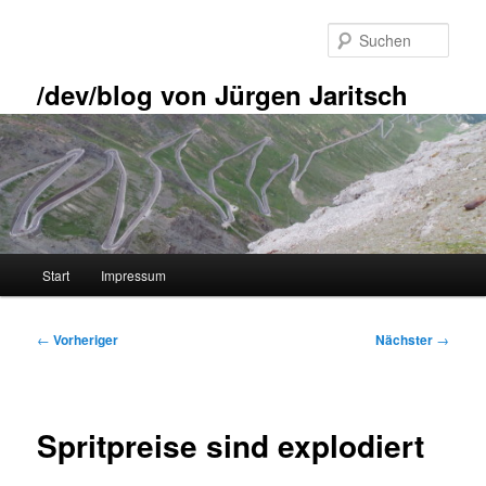
Zum
primären
Such
Inhalt
springen
/dev/blog von Jürgen Jaritsch
Hauptmenü
Start
Impressum
Beitragsnavigation
←
Vorheriger
Nächster
→
Spritpreise sind explodiert