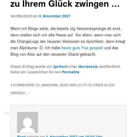
zu Ihrem Glück zwingen …
Veröffentlicht am
3. November 2007
Wenn ich Blogs sehe, die bereits zig Versionssprünge alt sind,
dann stellen sich mir alle Haare auf. Vor allem, wenn man sich
die ChangeLogs der neueren Versionen so durchliest, dann kriegt
man Alpträume :D. Ich habe
heute gute Fee gespielt
und das
Blog von Alex auf den neuesten Stand gebracht.
Dieser Eintrag wurde von
jjaritsch
unter
/dev/anexia
veröffentlicht.
Setze ein Lesezeichen für den
Permalink
.
4 KOMMENTARE ZU „
MANCHMAL MUSS MAN LEUTE ZU IHREM GLÜCK
ZWINGEN …
“
Brati
schrieb
am
4. November 2007 um 16:04 Uhr
: