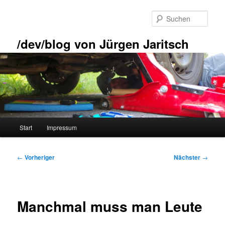
Zum
primären
Such
Inhalt
springen
/dev/blog von Jürgen Jaritsch
Hauptmenü
Start
Impressum
Beitragsnavigation
←
Vorheriger
Nächster
→
Manchmal muss man Leute