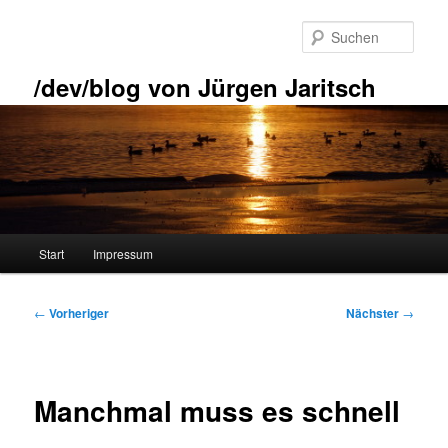
Zum
primären
Such
Inhalt
springen
/dev/blog von Jürgen Jaritsch
Hauptmenü
Start
Impressum
Beitragsnavigation
←
Vorheriger
Nächster
→
Manchmal muss es schnell