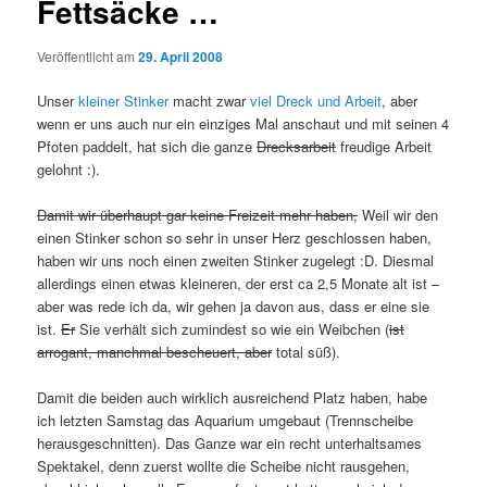
Fettsäcke …
Veröffentlicht am
29. April 2008
Unser
kleiner Stinker
macht zwar
viel Dreck und Arbeit
, aber
wenn er uns auch nur ein einziges Mal anschaut und mit seinen 4
Pfoten paddelt, hat sich die ganze
Drecksarbeit
freudige Arbeit
gelohnt :).
Damit wir überhaupt gar keine Freizeit mehr haben,
Weil wir den
einen Stinker schon so sehr in unser Herz geschlossen haben,
haben wir uns noch einen zweiten Stinker zugelegt :D. Diesmal
allerdings einen etwas kleineren, der erst ca 2,5 Monate alt ist –
aber was rede ich da, wir gehen ja davon aus, dass er eine sie
ist.
Er
Sie verhält sich zumindest so wie ein Weibchen (
ist
arrogant, manchmal bescheuert, aber
total süß).
Damit die beiden auch wirklich ausreichend Platz haben, habe
ich letzten Samstag das Aquarium umgebaut (Trennscheibe
herausgeschnitten). Das Ganze war ein recht unterhaltsames
Spektakel, denn zuerst wollte die Scheibe nicht rausgehen,