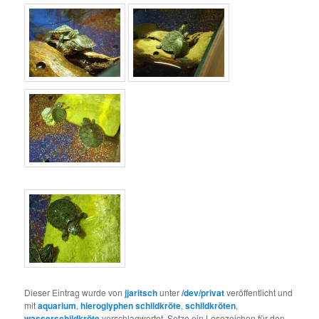
Dieser Eintrag wurde von
jjaritsch
unter
/dev/privat
veröffentlicht und
mit
aquarium
,
hieroglyphen schildkröte
,
schildkröten
,
wasserschildkröte
verschlagwortet. Setze ein Lesezeichen für den