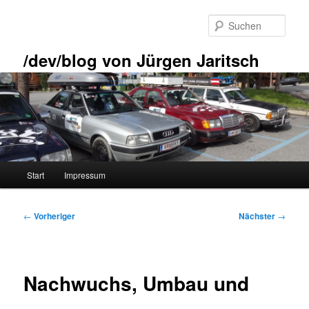
Zum
primären
Such
Inhalt
springen
/dev/blog von Jürgen Jaritsch
Hauptmenü
Start
Impressum
Beitragsnavigation
←
Vorheriger
Nächster
→
Nachwuchs, Umbau und