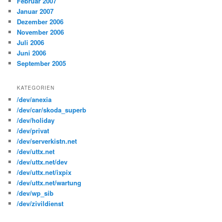
Februar 2007
Januar 2007
Dezember 2006
November 2006
Juli 2006
Juni 2006
September 2005
KATEGORIEN
/dev/anexia
/dev/car/skoda_superb
/dev/holiday
/dev/privat
/dev/serverkistn.net
/dev/uttx.net
/dev/uttx.net/dev
/dev/uttx.net/ixpix
/dev/uttx.net/wartung
/dev/wp_sib
/dev/zivildienst