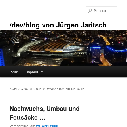
Zum
Zum
primären
sekundären
Such
Inhalt
Inhalt
springen
springen
/dev/blog von Jürgen Jaritsch
Hauptmenü
Start
Impressum
SCHLAGWORTARCHIV:
WASSERSCHILDKRÖTE
Nachwuchs, Umbau und
Fettsäcke …
Veröffentlicht am
29. April 2008