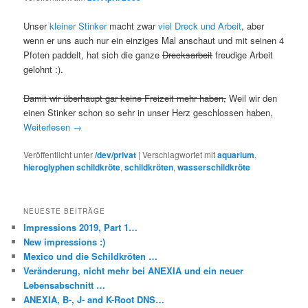
Unser
kleiner Stinker
macht zwar
viel Dreck und Arbeit
, aber
wenn er uns auch nur ein einziges Mal anschaut und mit seinen 4
Pfoten paddelt, hat sich die ganze
Drecksarbeit
freudige Arbeit
gelohnt :).
Damit wir überhaupt gar keine Freizeit mehr haben,
Weil wir den
einen Stinker schon so sehr in unser Herz geschlossen haben,
Weiterlesen
→
Veröffentlicht unter
/dev/privat
|
Verschlagwortet mit
aquarium
,
hieroglyphen schildkröte
,
schildkröten
,
wasserschildkröte
NEUESTE BEITRÄGE
Impressions 2019, Part 1…
New impressions :)
Mexico und die Schildkröten …
Veränderung, nicht mehr bei ANEXIA und ein neuer
Lebensabschnitt …
ANEXIA, B-, J- and K-Root DNS…