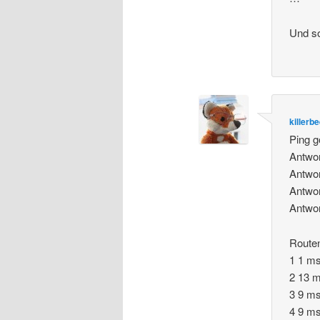
Und so
killerb
Ping g
Antwo
Antwo
Antwo
Antwo
Routen
1 1 ms
2 13 m
3 9 m
4 9 ms