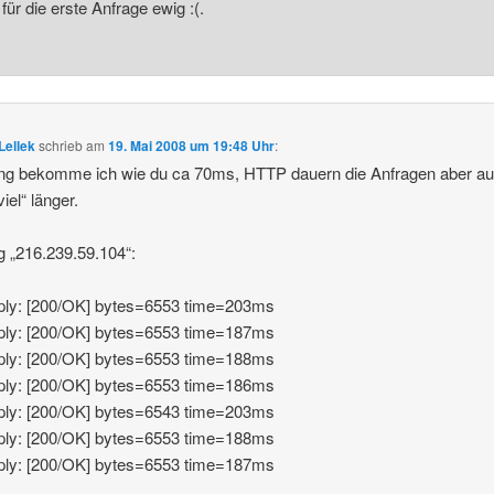
 für die erste Anfrage ewig :(.
 Lellek
schrieb
am
19. Mai 2008 um 19:48 Uhr
:
ing bekomme ich wie du ca 70ms, HTTP dauern die Anfragen aber a
viel“ länger.
g „216.239.59.104“:
ply: [200/OK] bytes=6553 time=203ms
ply: [200/OK] bytes=6553 time=187ms
ply: [200/OK] bytes=6553 time=188ms
ply: [200/OK] bytes=6553 time=186ms
ply: [200/OK] bytes=6543 time=203ms
ply: [200/OK] bytes=6553 time=188ms
ply: [200/OK] bytes=6553 time=187ms