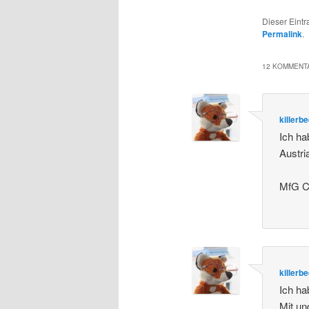
Dieser Eint
Permalink
.
12 KOMMENTA
killerb
Ich ha
Austri
MfG Ch
killerb
Ich ha
Mit un