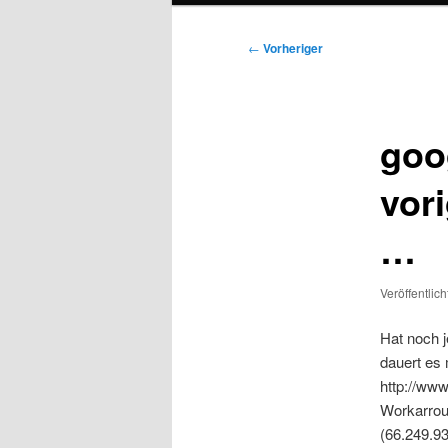
Beitragsnavigation
←
Vorheriger
goog
vor
…
Veröffentlic
Hat noch j
dauert es 
http://www
Workarroun
(66.249.93