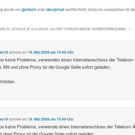
rag wurde von
jjaritsch
unter
/dev/privat
veröffentlicht. Setze ein Lesezeichen für d
RE ZU „
GOOGLE.AT (216.239.59.104) SEIT VORIGER WOCHE SCHWER ERREICHBAR …
“
ees19
schrieb
am
19. Mai 2008 um 15:46 Uhr
:
be keine Probleme, verwenden einen Internetanschluss der Telekom
a. Mit und ohne Proxy ist die Google Seite sofort geladen.
ristian
ees19
schrieb
am
19. Mai 2008 um 15:49 Uhr
:
be keine Probleme, verwende einen Internetanschluss der Telekom A
d ohne Proxy ist die Google Seite sofort geladen.