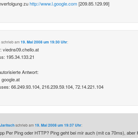
nverfolgung zu
http://www.l.google.com
[209.85.129.99]
s
schrieb
am
19. Mai 2008 um 19:30 Uhr
:
: viedns09.chello.at
s: 195.34.133.21
autorisierte Antwort:
 google.at
ses: 66.249.93.104, 216.239.59.104, 72.14.221.104
Jaritsch
schrieb
am
19. Mai 2008 um 19:37 Uhr
:
pp Per Ping oder HTTP? Ping geht bei mir auch (mit ca 70ms), abe