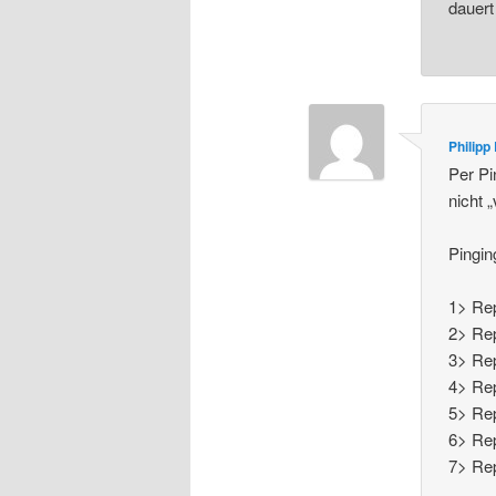
dauert
Philipp
Per P
nicht „
Pingin
1> Re
2> Re
3> Re
4> Re
5> Re
6> Re
7> Re
…