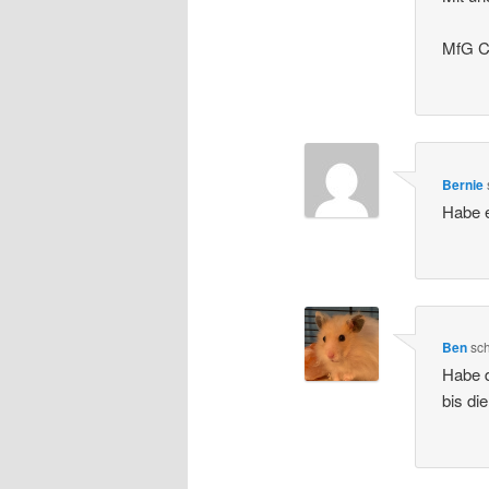
MfG Ch
Bernie
Habe e
Ben
sc
Habe d
bis die