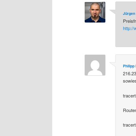
Jürgen 
Preisf
http:/
Philipp
216.23
sowies
tracer
Routen
tracer