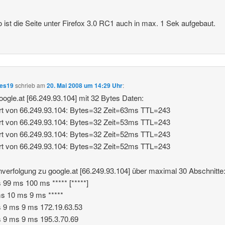
 ist die Seite unter Firefox 3.0 RC1 auch in max. 1 Sek aufgebaut.
ees19
schrieb
am
20. Mai 2008 um 14:29 Uhr
:
oogle.at [66.249.93.104] mit 32 Bytes Daten:
rt von 66.249.93.104: Bytes=32 Zeit=63ms TTL=243
rt von 66.249.93.104: Bytes=32 Zeit=53ms TTL=243
rt von 66.249.93.104: Bytes=32 Zeit=52ms TTL=243
rt von 66.249.93.104: Bytes=32 Zeit=52ms TTL=243
verfolgung zu google.at [66.249.93.104] über maximal 30 Abschnitte
 99 ms 100 ms ***** [*****]
s 10 ms 9 ms *****
s 9 ms 9 ms 172.19.63.53
 9 ms 9 ms 195.3.70.69