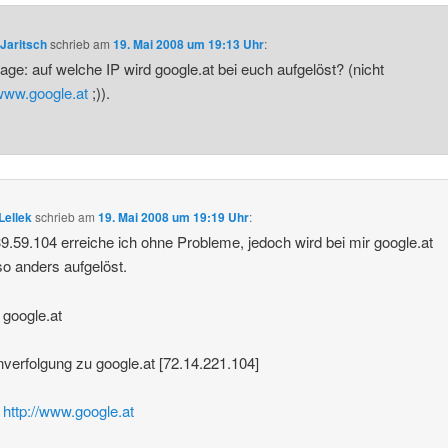
Jaritsch
schrieb
am
19. Mai 2008 um 19:13 Uhr
:
rage: auf welche IP wird google.at bei euch aufgelöst? (nicht
/www.google.at
;)).
 Lellek
schrieb
am
19. Mai 2008 um 19:19 Uhr
:
9.59.104 erreiche ich ohne Probleme, jedoch wird bei mir google.at
o anders aufgelöst.
t google.at
verfolgung zu google.at [72.14.221.104]
t
http://www.google.at