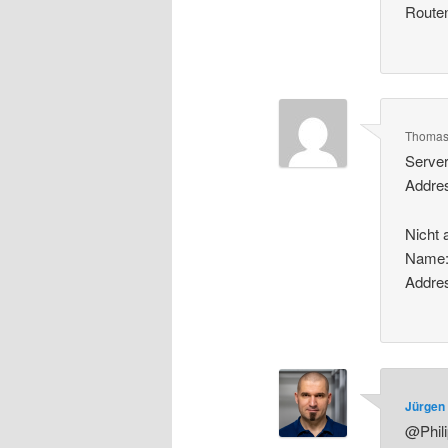
Route
Thoma
Server
Addres
Nicht 
Name:
Addres
Jürgen 
@Phili