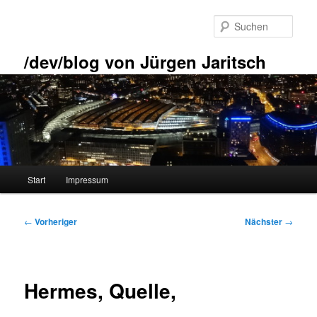
Zum
primären
Such
Inhalt
springen
/dev/blog von Jürgen Jaritsch
Hauptmenü
Start
Impressum
Beitragsnavigation
←
Vorheriger
Nächster
→
Hermes, Quelle,