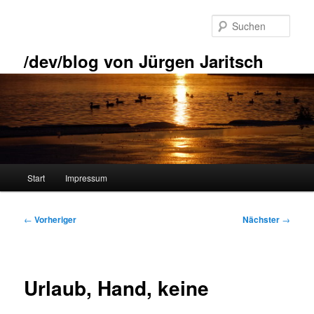
Zum
primären
Such
Inhalt
springen
/dev/blog von Jürgen Jaritsch
Hauptmenü
Start
Impressum
Beitragsnavigation
←
Vorheriger
Nächster
→
Urlaub, Hand, keine