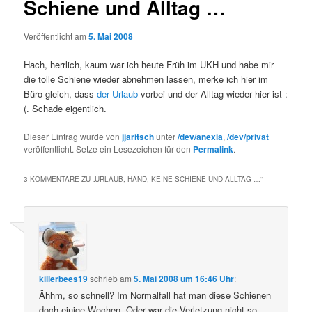
Schiene und Alltag …
Veröffentlicht am
5. Mai 2008
Hach, herrlich, kaum war ich heute Früh im UKH und habe mir
die tolle Schiene wieder abnehmen lassen, merke ich hier im
Büro gleich, dass
der Urlaub
vorbei und der Alltag wieder hier ist :
(. Schade eigentlich.
Dieser Eintrag wurde von
jjaritsch
unter
/dev/anexia
,
/dev/privat
veröffentlicht. Setze ein Lesezeichen für den
Permalink
.
3 KOMMENTARE ZU „
URLAUB, HAND, KEINE SCHIENE UND ALLTAG …
“
killerbees19
schrieb
am
5. Mai 2008 um 16:46 Uhr
:
Ähhm, so schnell? Im Normalfall hat man diese Schienen
doch einige Wochen. Oder war die Verletzung nicht so