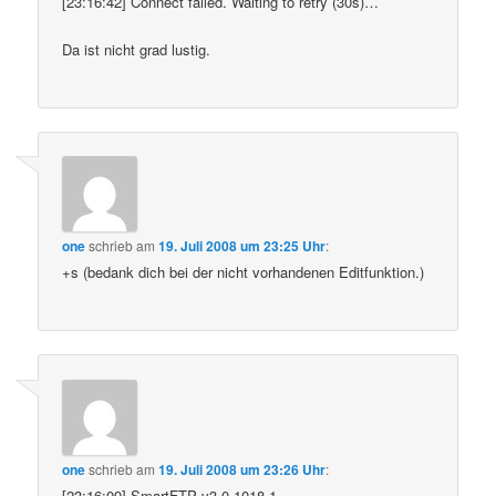
[23:16:42] Connect failed. Waiting to retry (30s)…
Da ist nicht grad lustig.
one
schrieb
am
19. Juli 2008 um 23:25 Uhr
:
+s (bedank dich bei der nicht vorhandenen Editfunktion.)
one
schrieb
am
19. Juli 2008 um 23:26 Uhr
:
[23:16:09] SmartFTP v3.0.1018.1