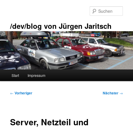
Zum
primären
Such
Inhalt
springen
/dev/blog von Jürgen Jaritsch
Hauptmenü
Start
Impressum
Beitragsnavigation
←
Vorheriger
Nächster
→
Server, Netzteil und