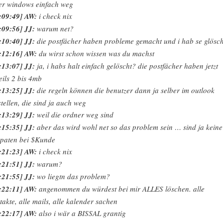
er windows einfach weg
:09:49] AW:
i check nix
:09:56] JJ:
warum net?
:10:40] JJ:
die postfächer haben probleme gemacht und i hab se glösch
:12:16] AW:
du wirst schon wissen was du machst
:13:07] JJ:
ja, i habs halt einfach gelöscht? die postfächer haben jetzt
eils 2 bis 4mb
:13:25] JJ:
die regeln können die benutzer dann ja selber im outlook
stellen, die sind ja auch weg
:13:29] JJ:
weil die ordner weg sind
:15:35] JJ:
aber das wird wohl net so das problem sein … sind ja keine
paten bei $Kunde
:21:23] AW:
i check nix
:21:51] JJ:
warum?
:21:55] JJ:
wo liegtn das problem?
:22:11] AW:
angenommen du würdest bei mir ALLES löschen. alle
takte, alle mails, alle kalender sachen
:22:17] AW:
also i wär a BISSAL grantig