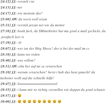
:24:12] JJ:
versteh i ne
:24:13] JJ:
net
:24:17] JJ:
wie meinstn das?
:25:08] AW:
du werst woll wissn
:25:31] JJ:
versteh jetzan net wie du meinst
:27:38] JJ:
boah fuck, da $Mitarbeiter hat ma grad a mail gschickt, da
n postfach leer is
:27:39] JJ:
:O
:28:07] JJ:
wer isn der $big $boss? der is bei der mail im cc
:28:38] JJ:
kann net reden
:28:40] JJ:
was willstn?
:28:51] AW:
olta her auf mi zu verarschen
:29:10] JJ:
warum verarschen? herst i hab das heut gmacht! da
tarbeiter wollt auf die schnelle hilfe!
:29:47] JJ:
looooooooooooooooooool
:29:55] JJ:
i kann mir so richtig vorstellen wie deppat du grad schaust
:29:57] JJ:
:30:00] JJ: