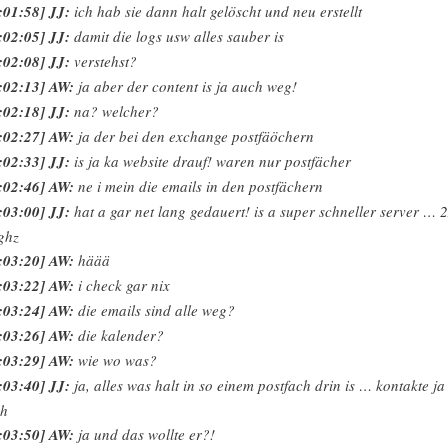
:01:58] JJ:
ich hab sie dann halt gelöscht und neu erstellt
:02:05] JJ:
damit die logs usw alles sauber is
:02:08] JJ:
verstehst?
:02:13] AW:
ja aber der content is ja auch weg!
:02:18] JJ:
na? welcher?
:02:27] AW:
ja der bei den exchange postfäöchern
:02:33] JJ:
is ja ka website drauf! waren nur postfächer
:02:46] AW:
ne i mein die emails in den postfächern
:03:00] JJ:
hat a gar net lang gedauert! is a super schneller server … 
ghz
:03:20] AW:
häää
:03:22] AW:
i check gar nix
:03:24] AW:
die emails sind alle weg?
:03:26] AW:
die kalender?
:03:29] AW:
wie wo was?
:03:40] JJ:
ja, alles was halt in so einem postfach drin is … kontakte ja
ch
:03:50] AW:
ja und das wollte er?!