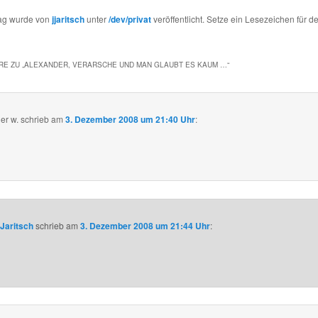
rag wurde von
jjaritsch
unter
/dev/privat
veröffentlicht. Setze ein Lesezeichen für d
E ZU „
ALEXANDER, VERARSCHE UND MAN GLAUBT ES KAUM …
“
er w.
schrieb
am
3. Dezember 2008 um 21:40 Uhr
:
Jaritsch
schrieb
am
3. Dezember 2008 um 21:44 Uhr
: