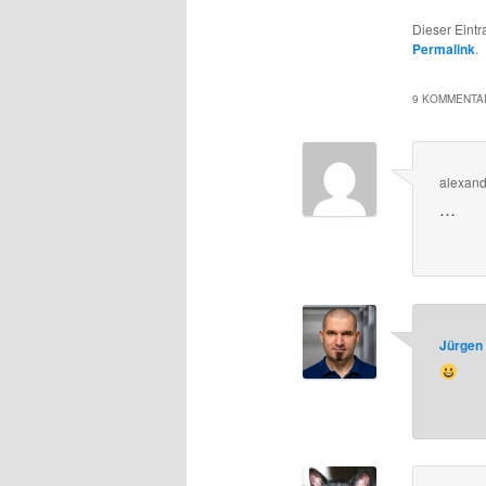
Dieser Eint
Permalink
.
9 KOMMENTAR
alexand
…
Jürgen 