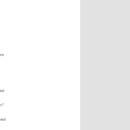
ren
mit
ht?
 mit