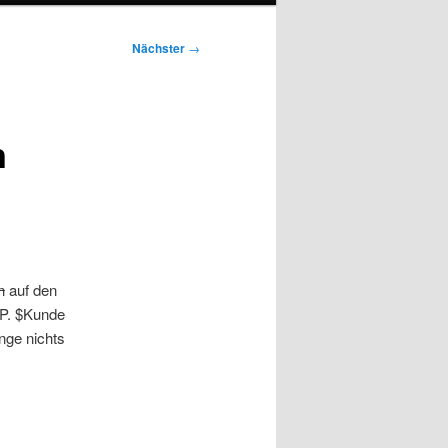
Nächster
→
n
n
auf den
:P. $Kunde
nge nichts