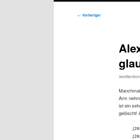
Beitragsnavigation
←
Vorheriger
Ale
gla
Veröffentlic
Manchmal 
Arm nehme
ist ein se
gelöscht! 
[20
[20