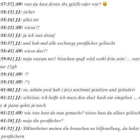
:57:57] AW:
was du hast deren sbs gekillt oder wie?
:58:15] JJ:
sicher
:58:16] JJ:
alles tot
:58:25] AW:
wieso?!
:58:31] JJ:
ja ich war drauf
:58:37] JJ:
und hab mal alle exchange postfächer gelöscht
:58:45] AW:
wieso das?!
:59:01] JJ:
naja warum net? bisschen spaß wird wohl drin sein! … wa
nur 15gb
:59:18] AW:
?!
:59:19] AW:
:^)
:01:06] JJ:
so, admin pwd hab i jetzt nochmal gesalzen und geändert
:01:21] JJ:
scheisse, ich hoffe ich muss den sha1 hash nie eingeben … 
y & paste gehts ja noch
:01:23] AW:
wie was hast du nun gemacht? wieso hast du allaes gelösc
:01:38] JJ:
naja die postfächer?
:01:52] JJ:
$Mitarbeiter meinte die brauchen ne hilfestellung, da hakts
 postfächern