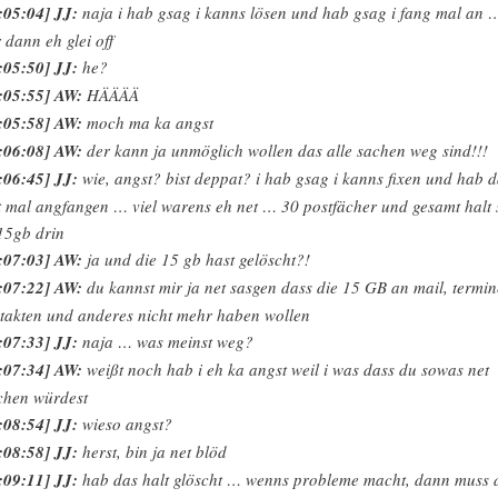
:05:04] JJ:
naja i hab gsag i kanns lösen und hab gsag i fang mal an 
 dann eh glei off
:05:50] JJ:
he?
:05:55] AW:
HÄÄÄÄ
:05:58] AW:
moch ma ka angst
:06:08] AW:
der kann ja unmöglich wollen das alle sachen weg sind!!!
:06:45] JJ:
wie, angst? bist deppat? i hab gsag i kanns fixen und hab 
t mal angfangen … viel warens eh net … 30 postfächer und gesamt halt 
15gb drin
:07:03] AW:
ja und die 15 gb hast gelöscht?!
:07:22] AW:
du kannst mir ja net sasgen dass die 15 GB an mail, termi
takten und anderes nicht mehr haben wollen
:07:33] JJ:
naja … was meinst weg?
:07:34] AW:
weißt noch hab i eh ka angst weil i was dass du sowas net
hen würdest
:08:54] JJ:
wieso angst?
:08:58] JJ:
herst, bin ja net blöd
:09:11] JJ:
hab das halt glöscht … wenns probleme macht, dann muss 