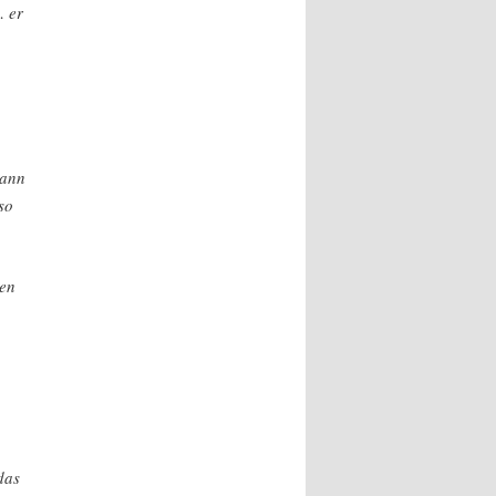
… er
dann
so
nen
das