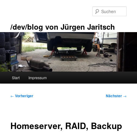
Zum
primären
Such
Inhalt
springen
/dev/blog von Jürgen Jaritsch
Hauptmenü
Start
Impressum
Beitragsnavigation
←
Vorheriger
Nächster
→
Homeserver, RAID, Backup