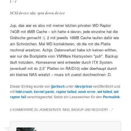
[…]
SCSI device sda: spin down device
Jup, das war es also mit meiner letzten privaten WD Raptor
74GB mit 8MB Cache – ich hatte 4 davon, jede einzelne hat die
Grätsche gemacht :(. 2 mit jeweils 16MB Cache laufen dafür wie
am Schnürchen. Mal WD kontaktieren, ob die mir die Platte
nochmal ersetzen. Achja: Datenverlust habe ich keinen erlitten,
war nur die Bootplatte vom VMWare Hostsystem *puh*. Backup
läuft trotzdem, Homeserver wird entweder durch ITX System
(eventuell mit 4x 2,5″ Platten im RAID10) oder überhaupt durch
ein kleines NAS ersetzt – muss ich zuerst durchrechnen :D.
Dieser Eintrag wurde von
jjaritsch
unter
/dev/privat
veröffentlicht und
mit
hdd crash
,
kernel panic
,
raptor failed
,
seek error
,
wd failed
,
wd
raptor fail
verschlagwortet. Setze ein Lesezeichen für den
Permalink
.
3 KOMMENTARE ZU „
HOMESERVER, RAID, BACKUP UND RECOVERY …
“