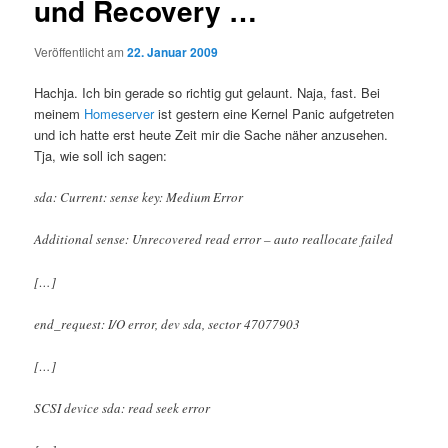
und Recovery …
Veröffentlicht am
22. Januar 2009
Hachja. Ich bin gerade so richtig gut gelaunt. Naja, fast. Bei
meinem
Homeserver
ist gestern eine Kernel Panic aufgetreten
und ich hatte erst heute Zeit mir die Sache näher anzusehen.
Tja, wie soll ich sagen:
sda: Current: sense key: Medium Error
Additional sense: Unrecovered read error – auto reallocate failed
[…]
end_request: I/O error, dev sda, sector 47077903
[…]
SCSI device sda: read seek error