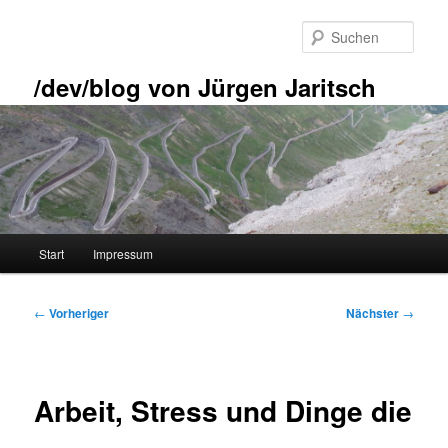
Zum
primären
Such
Inhalt
springen
/dev/blog von Jürgen Jaritsch
Hauptmenü
Start
Impressum
Beitragsnavigation
←
Vorheriger
Nächster
→
Arbeit, Stress und Dinge die