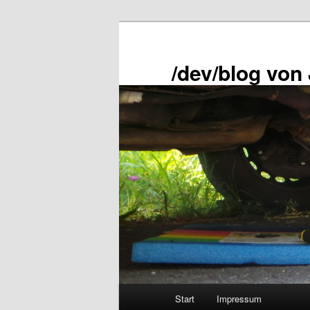
Zum
primären
Inhalt
/dev/blog von
springen
Hauptmenü
Start
Impressum