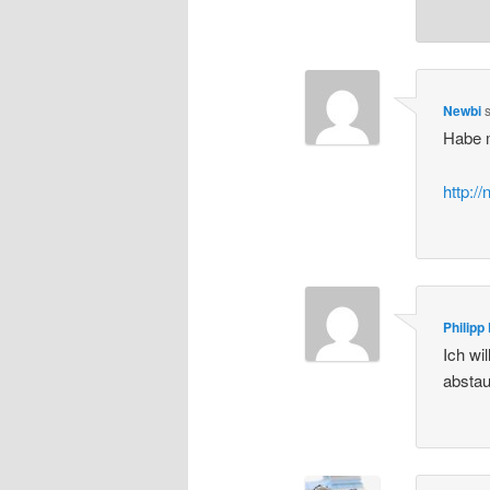
Newbi
Habe m
http:/
Philipp
Ich wi
absta