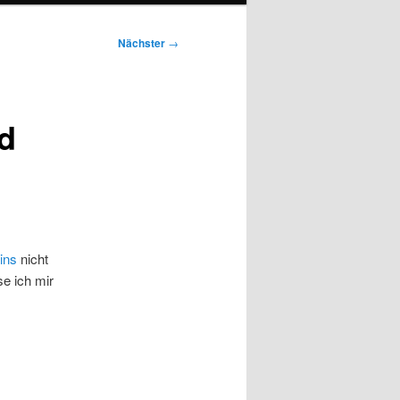
Nächster
→
d
ins
nicht
se ich mir