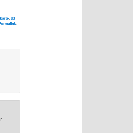
karte
,
tld
Permalink
.
r