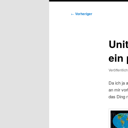
Beitragsnavigation
←
Vorheriger
Uni
ein
Veröffentlic
Da ich ja 
an mir vor
das Ding n