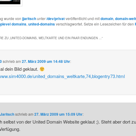
rag wurde von
jjaritsch
unter
/dev/privat
veröffentlicht und mit
domain
,
domain-welt
oplevel domains
,
united-domains
verschlagwortet. Setze ein Lesezeichen für den
E ZU „
UNITED-DOMAINS, WELTKARTE UND EIN PAAR ENDUNGEN …
“
0
schrieb
am
27. März 2009 um 14:48 Uhr
:
l dein Bild geklaut.
/www.sim4000.de/united_domains_weltkarte,74,blogentry73.html
Jaritsch
schrieb
am
27. März 2009 um 15:09 Uhr
:
h selbst von der United Domain Website geklaut ;). Steht aber dort zu
 Verfügung.