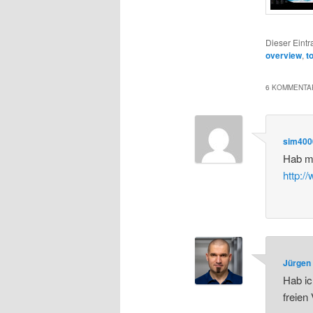
Dieser Eint
overview
,
t
6 KOMMENTAR
sim400
Hab ma
http:/
Jürgen 
Hab ic
freien