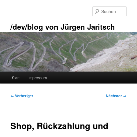
Zum
primären
Such
Inhalt
springen
/dev/blog von Jürgen Jaritsch
Hauptmenü
Start
Impressum
Beitragsnavigation
←
Vorheriger
Nächster
→
Shop, Rückzahlung und