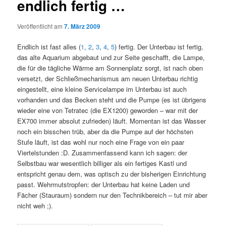
endlich fertig …
Veröffentlicht am
7. März 2009
Endlich ist fast alles (
1
,
2
,
3
,
4
,
5
) fertig. Der Unterbau ist fertig,
das alte Aquarium abgebaut und zur Seite geschafft, die Lampe,
die für die tägliche Wärme am Sonnenplatz sorgt, ist nach oben
versetzt, der Schließmechanismus am neuen Unterbau richtig
eingestellt, eine kleine Servicelampe im Unterbau ist auch
vorhanden und das Becken steht und die Pumpe (es ist übrigens
wieder eine von Tetratec (die EX1200) geworden – war mit der
EX700 immer absolut zufrieden) läuft. Momentan ist das Wasser
noch ein bisschen trüb, aber da die Pumpe auf der höchsten
Stufe läuft, ist das wohl nur noch eine Frage von ein paar
Viertelstunden :D. Zusammenfassend kann ich sagen:
der
Selbstbau war wesentlich billiger als ein fertiges Kastl und
entspricht genau dem, was optisch zu der bisherigen Einrichtung
passt. Wehrmutstropfen: der Unterbau hat keine Laden und
Fächer (Stauraum) sondern nur den Technikbereich – tut mir aber
nicht weh ;).