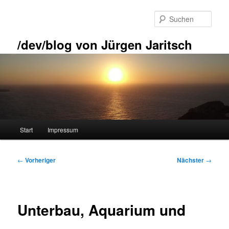
Zum
primären
Such
Inhalt
springen
/dev/blog von Jürgen Jaritsch
Hauptmenü
Start
Impressum
Beitragsnavigation
←
Vorheriger
Nächster
→
Unterbau, Aquarium und