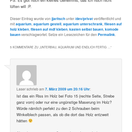
PS: Es gibt noch ein kleines Geheimnis, das ich noch nicht
lüften will :P.
Dieser Eintrag wurde von
jjaritsch
unter
/dev/privat
veröffentlicht und
mit
aquarium
,
aquarium gestell
,
aquarium unterschrank
,
fliesen auf
holz kleben
,
fliesen auf mdf kleben
,
kasten selbst bauen
,
komode
bauen
verschlagwortet. Setze ein Lesezeichen für den
Permalink
.
5 KOMMENTARE ZU „
UNTERBAU, AQUARIUM UND ENDLICH FERTIG …
“
Laser
schrieb
am
7. März 2009 um 20:16 Uhr
:
Ist das ein Riss im Holz bei Foto 15 (rechte Seite, Strebe
ganz vorn) oder nur eine ungünstige Maserung im Holz?
Würde nämlich perfekt zu den 2 Schrauben beim
Winkelblech passen, als ob die dort das Holz entzweit
hätten