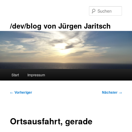
Zum
primären
Such
Inhalt
springen
/dev/blog von Jürgen Jaritsch
Hauptmenü
Start
Impressum
Beitragsnavigation
←
Vorheriger
Nächster
→
Ortsausfahrt, gerade