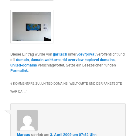
Dieser Eintrag wurde von
jjaritsch
unter
/dev/privat
veröffentlicht und
mit
domain
,
domain-weltkarte
,
tld overview
,
toplevel domains
,
united-domains
verschlagwortet. Setze ein Lesezeichen für den
Permalink
.
4 KOMMENTARE ZU „
UNITED-DOMAINS, WELTKARTE UND DER PAKETBOTE
WAR DA …
“
Marcus
schrieb
am
3. April 2009 um 07:52 Uhr
: