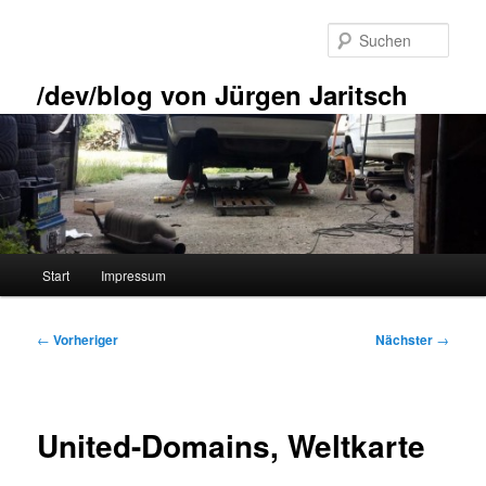
Zum
primären
Such
Inhalt
springen
/dev/blog von Jürgen Jaritsch
Hauptmenü
Start
Impressum
Beitragsnavigation
←
Vorheriger
Nächster
→
United-Domains, Weltkarte