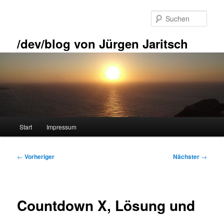
Zum
primären
Such
Inhalt
springen
/dev/blog von Jürgen Jaritsch
Hauptmenü
Start
Impressum
Beitragsnavigation
←
Vorheriger
Nächster
→
Countdown X, Lösung und