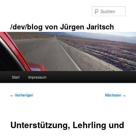
Zum
primären
Such
Inhalt
springen
/dev/blog von Jürgen Jaritsch
Hauptmenü
Start
Impressum
Beitragsnavigation
←
Vorheriger
Nächster
→
Unterstützung, Lehrling und