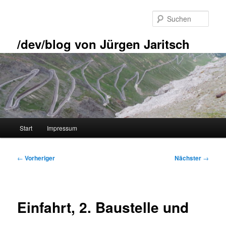
Zum
primären
Such
Inhalt
springen
/dev/blog von Jürgen Jaritsch
Hauptmenü
Start
Impressum
Beitragsnavigation
←
Vorheriger
Nächster
→
Einfahrt, 2. Baustelle und