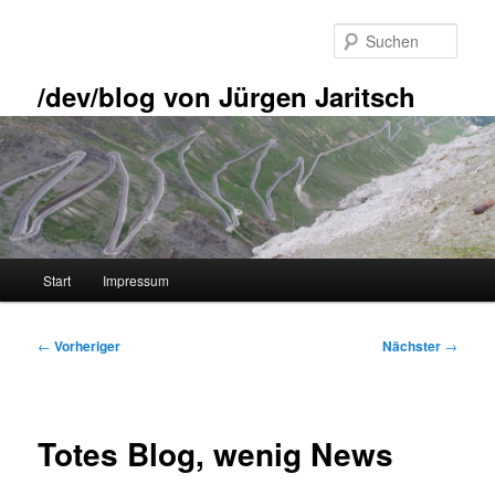
Zum
primären
Such
Inhalt
springen
/dev/blog von Jürgen Jaritsch
Hauptmenü
Start
Impressum
Beitragsnavigation
←
Vorheriger
Nächster
→
Totes Blog, wenig News