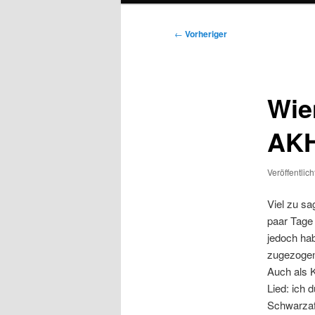
Beitragsnavigation
←
Vorheriger
Wie
AK
Veröffentlic
Viel zu sa
paar Tage 
jedoch hab
zugezogen
Auch als K
Lied: ich 
Schwarzafr