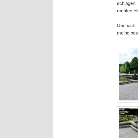
schlagen. 
rechten Ha
Dennoch: d
meine bess