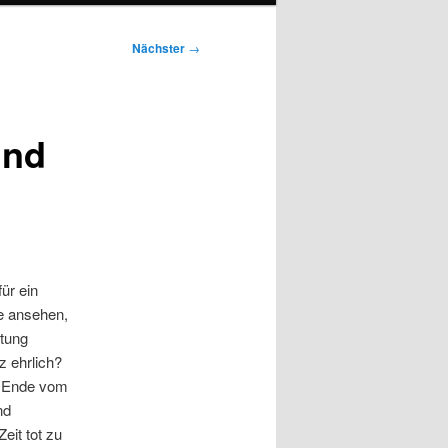
Nächster
→
und
für ein
le ansehen,
ftung
 ehrlich?
t? Ende vom
nd
eit tot zu