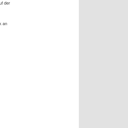
uf der
k an