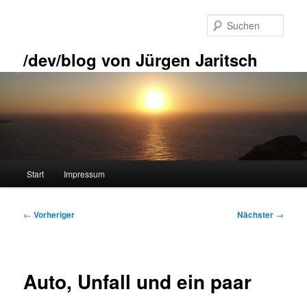
Zum
primären
Such
Inhalt
springen
/dev/blog von Jürgen Jaritsch
Hauptmenü
Start
Impressum
Beitragsnavigation
←
Vorheriger
Nächster
→
Auto, Unfall und ein paar