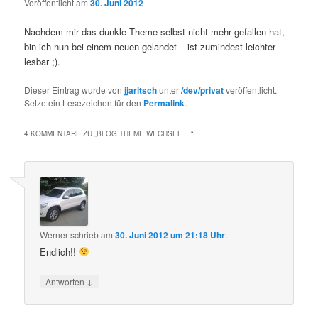
Veröffentlicht am
30. Juni 2012
Nachdem mir das dunkle Theme selbst nicht mehr gefallen hat,
bin ich nun bei einem neuen gelandet – ist zumindest leichter
lesbar ;).
Dieser Eintrag wurde von
jjaritsch
unter
/dev/privat
veröffentlicht.
Setze ein Lesezeichen für den
Permalink
.
4 KOMMENTARE ZU „
BLOG THEME WECHSEL …
“
Werner
schrieb
am
30. Juni 2012 um 21:18 Uhr
:
Endlich!!
↓
Antworten