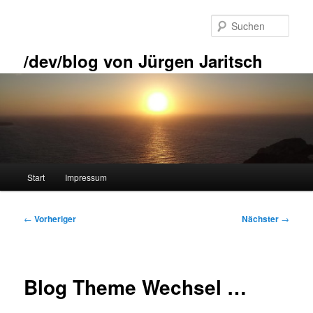
Zum
primären
Such
Inhalt
springen
/dev/blog von Jürgen Jaritsch
Hauptmenü
Start
Impressum
Beitragsnavigation
←
Vorheriger
Nächster
→
Blog Theme Wechsel …