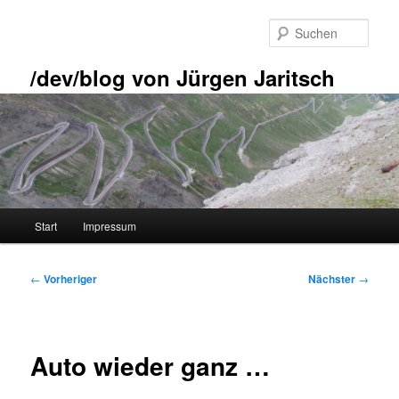
Zum
primären
Such
Inhalt
springen
/dev/blog von Jürgen Jaritsch
Hauptmenü
Start
Impressum
Beitragsnavigation
←
Vorheriger
Nächster
→
Auto wieder ganz …