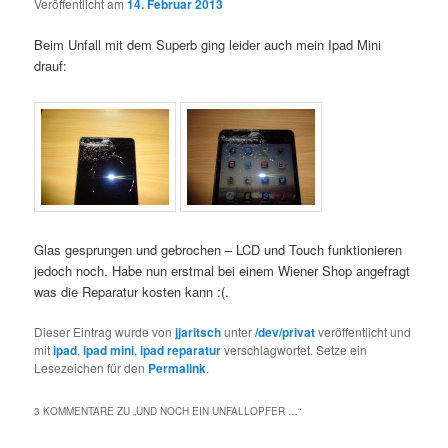
Veröffentlicht am
14. Februar 2013
Beim Unfall mit dem Superb ging leider auch mein Ipad Mini
drauf:
Glas gesprungen und gebrochen – LCD und Touch funktionieren
jedoch noch. Habe nun erstmal bei einem Wiener Shop angefragt
was die Reparatur kosten kann :(.
Dieser Eintrag wurde von
jjaritsch
unter
/dev/privat
veröffentlicht und
mit
ipad
,
ipad mini
,
ipad reparatur
verschlagwortet. Setze ein
Lesezeichen für den
Permalink
.
3 KOMMENTARE ZU „
UND NOCH EIN UNFALLOPFER …
“