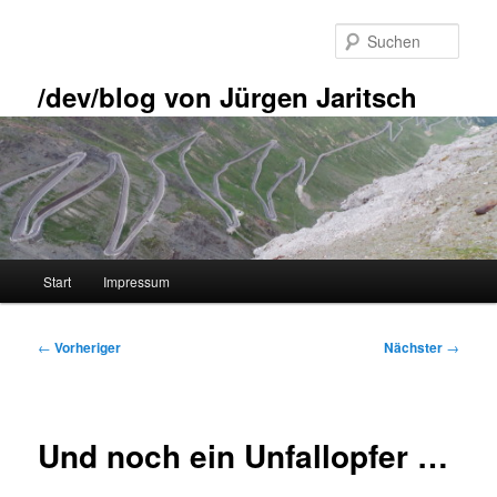
Zum
primären
Such
Inhalt
springen
/dev/blog von Jürgen Jaritsch
Hauptmenü
Start
Impressum
Beitragsnavigation
←
Vorheriger
Nächster
→
Und noch ein Unfallopfer …