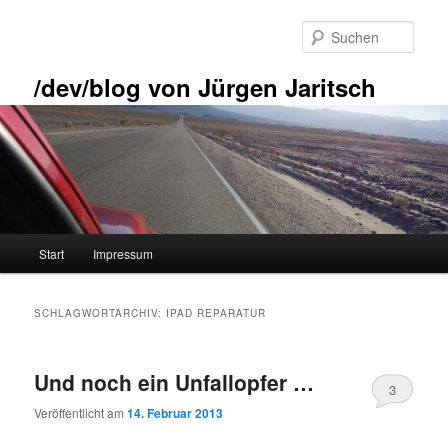
Zum
Zum
primären
sekundären
Such
Inhalt
Inhalt
springen
springen
/dev/blog von Jürgen Jaritsch
Hauptmenü
Start
Impressum
SCHLAGWORTARCHIV:
IPAD REPARATUR
Und noch ein Unfallopfer …
3
Veröffentlicht am
14. Februar 2013