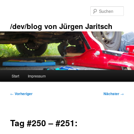
Zum
primären
Such
Inhalt
springen
/dev/blog von Jürgen Jaritsch
Hauptmenü
Start
Impressum
Beitragsnavigation
←
Vorheriger
Nächster
→
Tag #250 – #251: