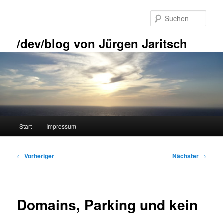
Zum
primären
Such
Inhalt
springen
/dev/blog von Jürgen Jaritsch
Hauptmenü
Start
Impressum
Beitragsnavigation
←
Vorheriger
Nächster
→
Domains, Parking und kein