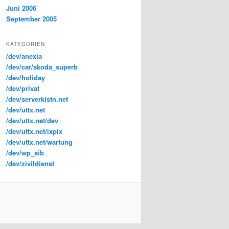
Juni 2006
September 2005
KATEGORIEN
/dev/anexia
/dev/car/skoda_superb
/dev/holiday
/dev/privat
/dev/serverkistn.net
/dev/uttx.net
/dev/uttx.net/dev
/dev/uttx.net/ixpix
/dev/uttx.net/wartung
/dev/wp_sib
/dev/zivildienst