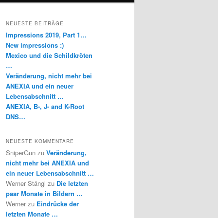
NEUESTE BEITRÄGE
Impressions 2019, Part 1…
New impressions :)
Mexico und die Schildkröten
…
Veränderung, nicht mehr bei
ANEXIA und ein neuer
Lebensabschnitt …
ANEXIA, B-, J- and K-Root
DNS…
NEUESTE KOMMENTARE
SniperGun
zu
Veränderung,
nicht mehr bei ANEXIA und
ein neuer Lebensabschnitt …
Werner Stängl
zu
Die letzten
paar Monate in Bildern …
Werner
zu
Eindrücke der
letzten Monate …