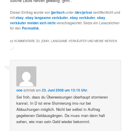
Solche Leute nerven gewaltig *grml*.
Dieser Eintrag wurde von
jjaritsch
unter
/dev/privat
veröffentlicht und
mit
ebay
,
ebay langsame verkäufer
,
ebay verkäufer
,
ebay
verkäufer meldet sich nicht
verschlagwortet. Setze ein Lesezeichen
für den
Permalink
.
22 KOMMENTARE ZU „
EBAY, LANGSAME VERKÄUFER UND MEINE NERVEN
…
“
one
schrieb
am
23. Juni 2008 um 13:15 Uhr
:
Sei froh, dass du Überweisungen überhaupt stornieren
kannst. In D ist eine Stornierung imo nur bei
Abbuchungen möglich. Nicht bei selbst in Auftrag
gegebenen Geldausgängen. Da muss man dann halt
sehen, wie man sein Geld wieder bekommt.