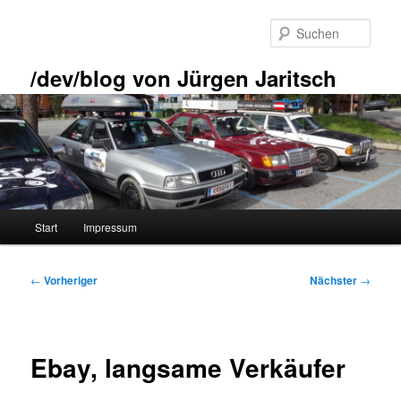
Zum
primären
Such
Inhalt
springen
/dev/blog von Jürgen Jaritsch
Hauptmenü
Start
Impressum
Beitragsnavigation
←
Vorheriger
Nächster
→
Ebay, langsame Verkäufer