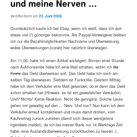
und meine Nerven …
Veröffentlicht am
23. Juni 2008
Grundsätzlich kaufe ich bei Ebay, wenn ich weiß, dass ich dort
etwas viel (!) günstiger bekomme. Als Paypal-Verweigerer bleiben
mir nur die Bezahlmöglichkeiten Nachname und Überweisung,
wobei Überweisungen (vorab) hier natürlich überwiegen.
Am 11.06. habe ich einen Artikel ersteigert. Binnen einer Stunde
nach Auktionsende habe ich eine Mail erhalten, wohin ich
die
Knete
das Geld überweisen soll. Das Geld habe ich noch am
selben Tag überwiesen. Seitdem ist Funkstille. Gestern Mittag
habe ich dem Verkäufer eine Mail gesendet, ob er denn das Geld
schon erhalten hat (Hinweis: es ist ein gewerblicher Verkäufer).
Und? Nichts! Keine Reaktion. Nicht die geringste. Solche Leute
gehen mir gewaltig auf den … Nerv. Und nun? Nun kann ich dem
Verkäufer erneut kontaktieren und muss damit drohen, vom
Kaufvertrag zurück zutreten (damit sich dieser wenigstens
irgendwie meldet), da ich bei meiner Bank nur 14 Werktage Zeit
habe, eine Auslandsüberweisung zurückbuchen zu lassen :(.