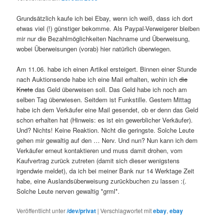
Grundsätzlich kaufe ich bei Ebay, wenn ich weiß, dass ich dort
etwas viel (!) günstiger bekomme. Als Paypal-Verweigerer bleiben
mir nur die Bezahlmöglichkeiten Nachname und Überweisung,
wobei Überweisungen (vorab) hier natürlich überwiegen.
Am 11.06. habe ich einen Artikel ersteigert. Binnen einer Stunde
nach Auktionsende habe ich eine Mail erhalten, wohin ich
die
Knete
das Geld überweisen soll. Das Geld habe ich noch am
selben Tag überwiesen. Seitdem ist Funkstille. Gestern Mittag
habe ich dem Verkäufer eine Mail gesendet, ob er denn das Geld
schon erhalten hat (Hinweis: es ist ein gewerblicher Verkäufer).
Und? Nichts! Keine Reaktion. Nicht die geringste. Solche Leute
gehen mir gewaltig auf den … Nerv. Und nun? Nun kann ich dem
Verkäufer erneut kontaktieren und muss damit drohen, vom
Kaufvertrag zurück zutreten (damit sich dieser wenigstens
irgendwie meldet), da ich bei meiner Bank nur 14 Werktage Zeit
habe, eine Auslandsüberweisung zurückbuchen zu lassen :(.
Solche Leute nerven gewaltig *grml*.
Veröffentlicht unter
/dev/privat
|
Verschlagwortet mit
ebay
,
ebay