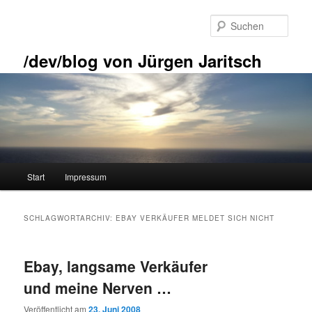
Zum
Zum
primären
sekundären
Such
Inhalt
Inhalt
springen
springen
/dev/blog von Jürgen Jaritsch
Hauptmenü
Start
Impressum
SCHLAGWORTARCHIV:
EBAY VERKÄUFER MELDET SICH NICHT
Ebay, langsame Verkäufer
und meine Nerven …
Veröffentlicht am
23. Juni 2008