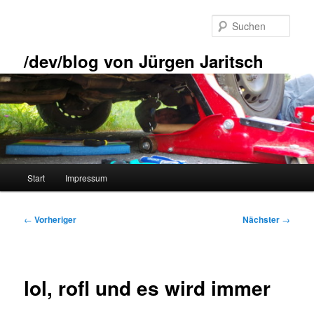
Zum
primären
Such
Inhalt
springen
/dev/blog von Jürgen Jaritsch
Hauptmenü
Start
Impressum
Beitragsnavigation
←
Vorheriger
Nächster
→
lol, rofl und es wird immer