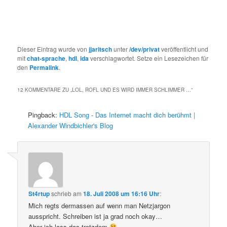
Dieser Eintrag wurde von
jjaritsch
unter
/dev/privat
veröffentlicht und
mit
chat-sprache
,
hdl
,
ida
verschlagwortet. Setze ein Lesezeichen für
den
Permalink
.
12 KOMMENTARE ZU „
LOL, ROFL UND ES WIRD IMMER SCHLIMMER …
“
Pingback:
HDL Song - Das Internet macht dich berühmt |
Alexander Windbichler's Blog
St4rtup
schrieb
am
18. Juli 2008 um 16:16 Uhr
:
Mich regts dermassen auf wenn man Netzjargon
ausspricht. Schreiben ist ja grad noch okay…
Aber ich lass das trotzdem