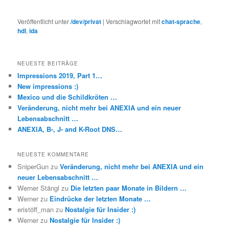
Veröffentlicht unter
/dev/privat
|
Verschlagwortet mit
chat-sprache
,
hdl
,
ida
NEUESTE BEITRÄGE
Impressions 2019, Part 1…
New impressions :)
Mexico und die Schildkröten …
Veränderung, nicht mehr bei ANEXIA und ein neuer
Lebensabschnitt …
ANEXIA, B-, J- and K-Root DNS…
NEUESTE KOMMENTARE
SniperGun
zu
Veränderung, nicht mehr bei ANEXIA und ein
neuer Lebensabschnitt …
Werner Stängl
zu
Die letzten paar Monate in Bildern …
Werner
zu
Eindrücke der letzten Monate …
eristöff_man
zu
Nostalgie für Insider :)
Werner
zu
Nostalgie für Insider :)