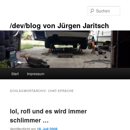
Zum
Zum
primären
sekundären
Such
Inhalt
Inhalt
springen
springen
/dev/blog von Jürgen Jaritsch
Hauptmenü
Start
Impressum
SCHLAGWORTARCHIV:
CHAT-SPRACHE
lol, rofl und es wird immer
schlimmer …
Veröffentlicht am
18. Juli 2008